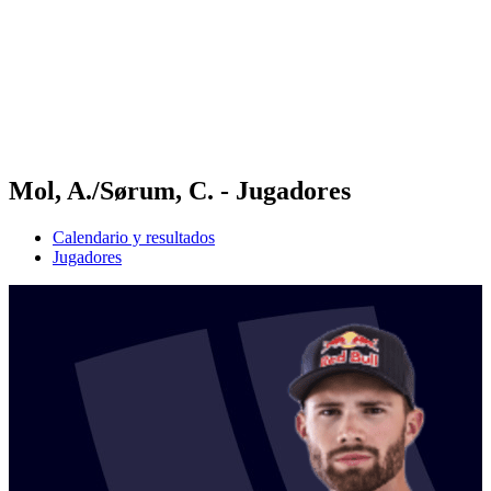
Volver al inicio del BPT
Dónde ver
Equipos
Calendario y resultados
Posiciones
Estadísticas
Competición
Noticias
Mol, A./Sørum, C. - Jugadores
Calendario y resultados
Jugadores