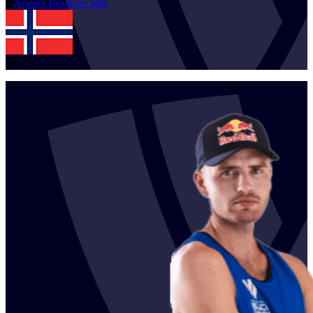
1
Anders Berntsen
Mol
NOR