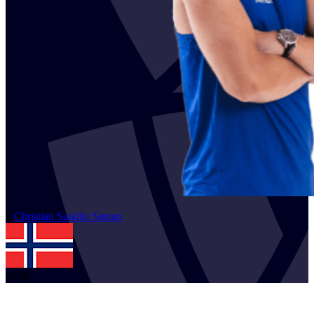
2
Christian Sandlie
Sørum
NOR