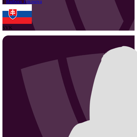
1
Barbora
Tokosova
SVK