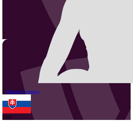
2
Martina
Terenova
SVK