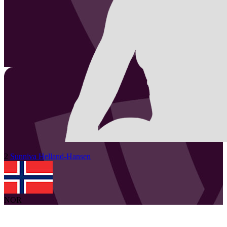
2
Sunniva
Helland-Hansen
NOR