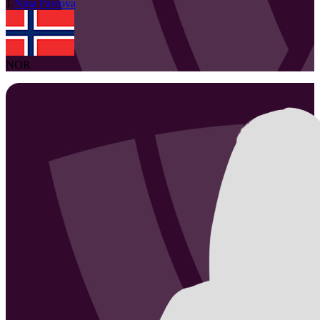
1
Nina
Pavlova
NOR