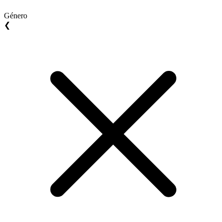
Género
❮