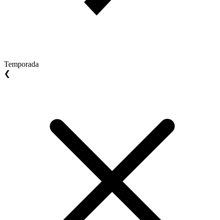
Temporada
❮