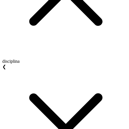
disciplina
❮