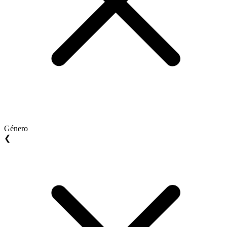
Género
❮