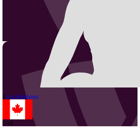
2
Lea
Monkhouse
CAN