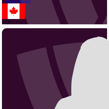
1
Sophie
Bukovec
CAN