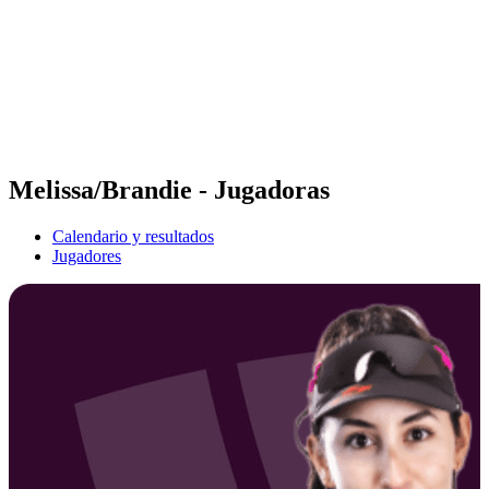
Volver al inicio del BPT
Dónde ver
Equipos
Calendario y resultados
Posiciones
Estadísticas
Competición
Noticias
Melissa/Brandie - Jugadoras
Calendario y resultados
Jugadores