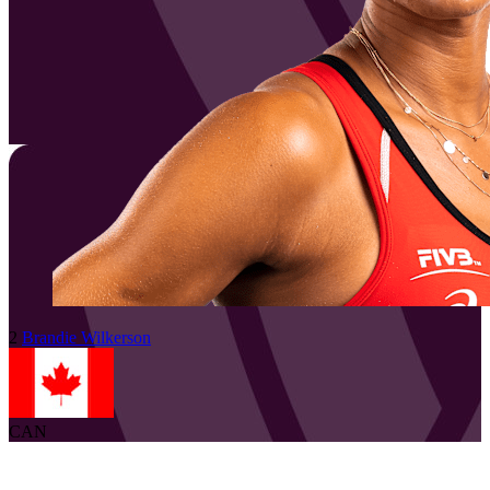
2
Brandie
Wilkerson
CAN