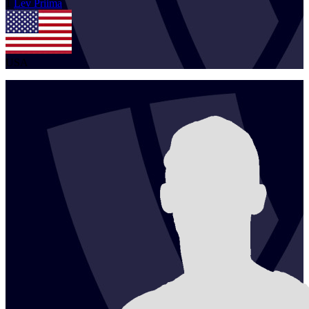
1
Lev
Priima
USA