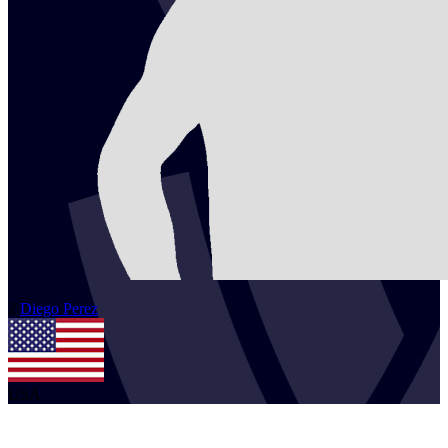
2
Diego
Perez
USA