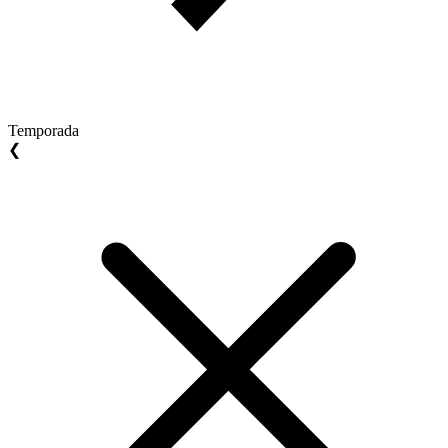
Temporada
❮