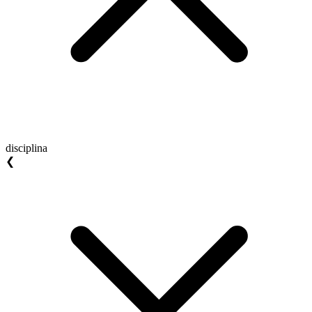
disciplina
❮