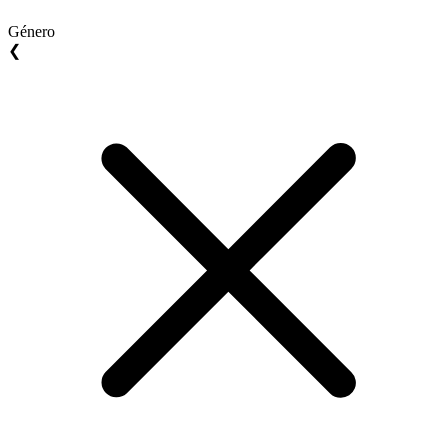
Género
❮