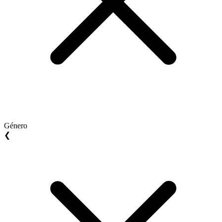
Género
❮