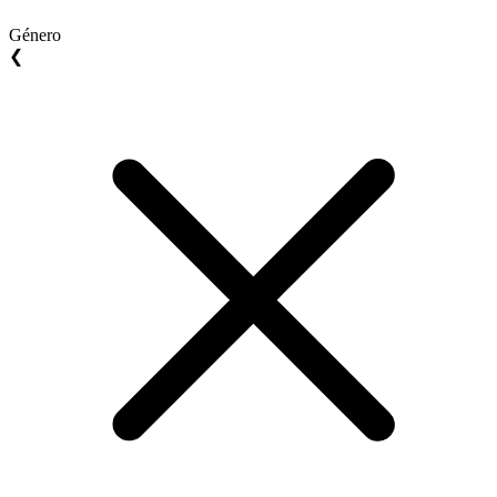
Género
❮