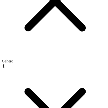
Género
❮