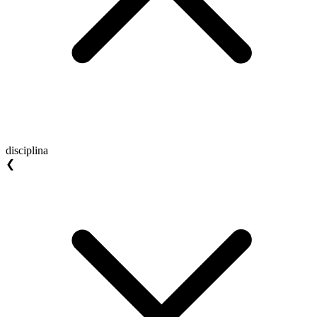
disciplina
❮