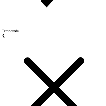
Temporada
❮