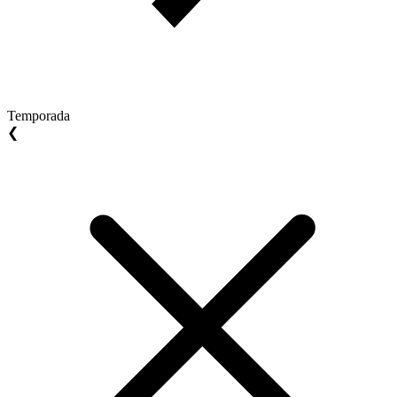
Temporada
❮