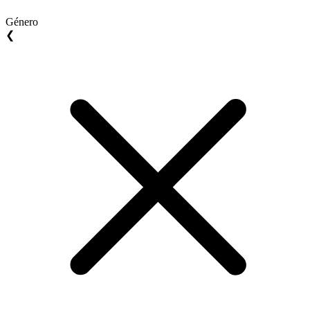
Género
❮