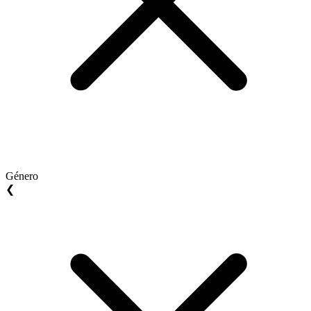
Género
❮