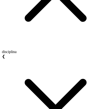
disciplina
❮