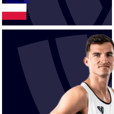
1
Bartosz
Łosiak
POL