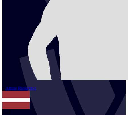
2
Arturs
Rinkevics
LAT