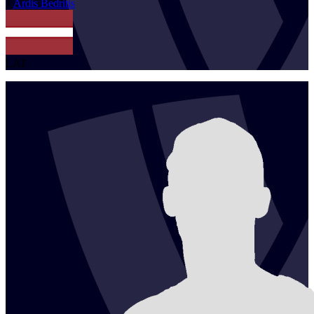
1
Ardis
Bedritis
LAT