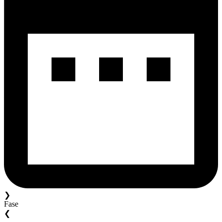
❯
Fase
❮