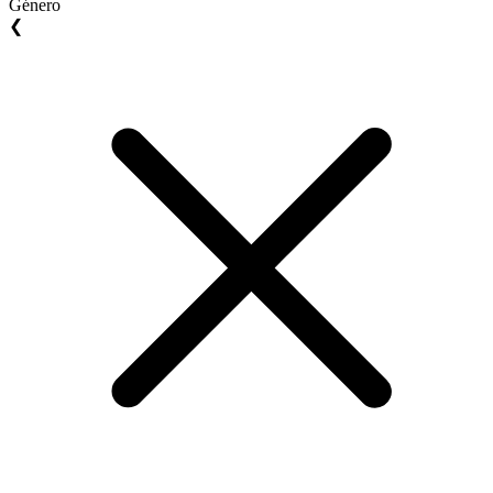
Género
❮