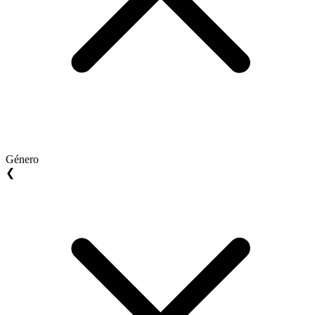
Género
❮