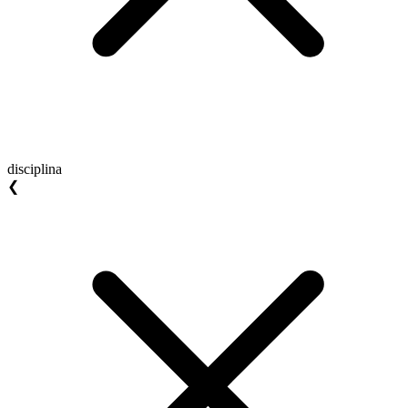
disciplina
❮