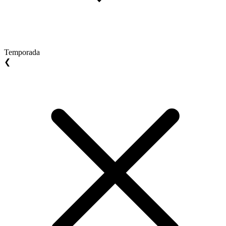
Temporada
❮