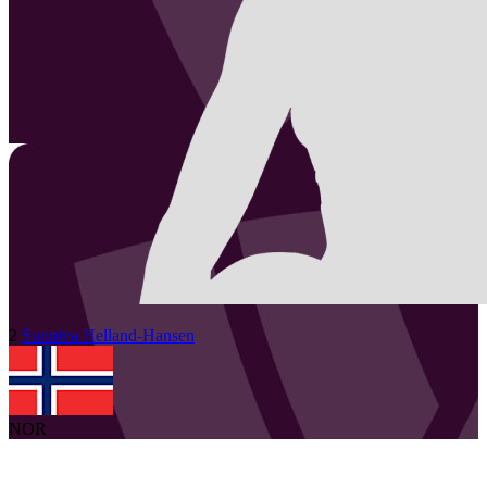
2
Sunniva
Helland-Hansen
NOR