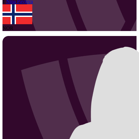
1
Nina
Pavlova
NOR