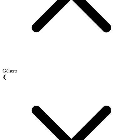
Género
❮