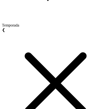
Temporada
❮