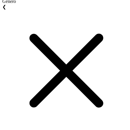
Género
❮