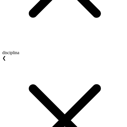
disciplina
❮