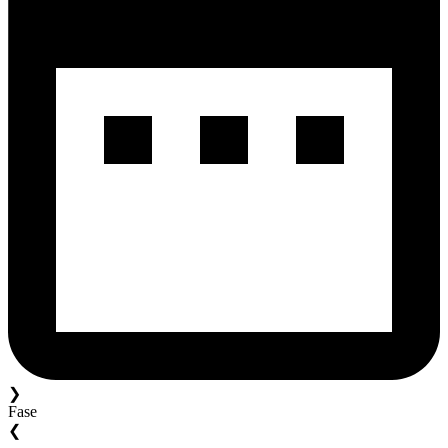
❯
Fase
❮