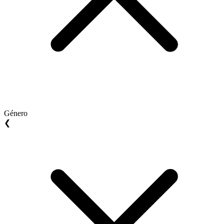
Género
❮