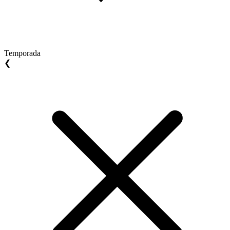
Temporada
❮