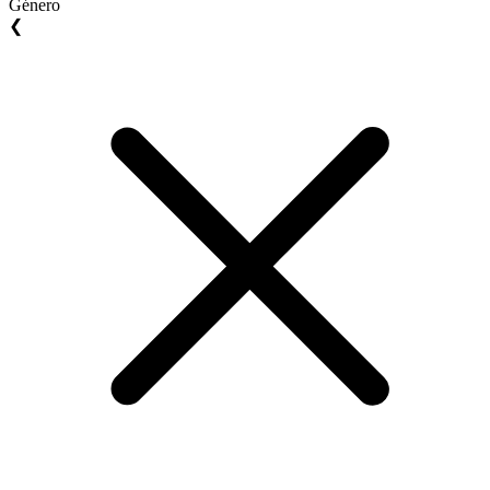
Género
❮