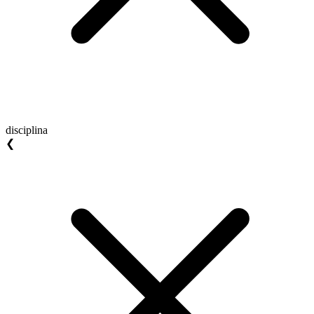
disciplina
❮