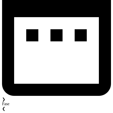
❯
Fase
❮