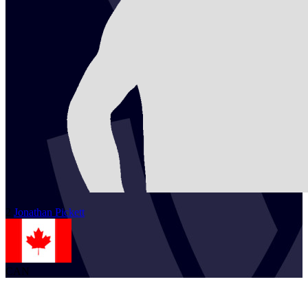
2
Jonathan
Pickett
CAN