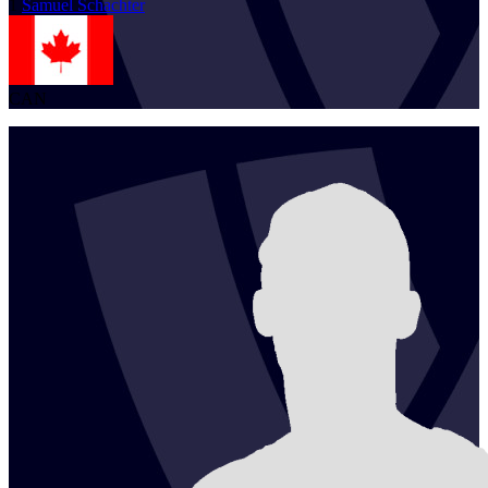
1
Samuel
Schachter
CAN