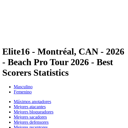
Volver al inicio del BPT
Dónde ver
Equipos
Calendario y resultados
Posiciones
Estadísticas
Competición
Noticias
Elite16 - Montréal, CAN - 2026
- Beach Pro Tour 2026 - Best
Scorers Statistics
Masculino
Femenino
Máximos anotadores
Mejores atacantes
Mejores bloqueadores
Mejores sacadores
Mejores defensores
Mejores receptores