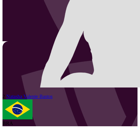
2
Natasha
Valente Bastos
BRA