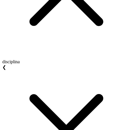
disciplina
❮