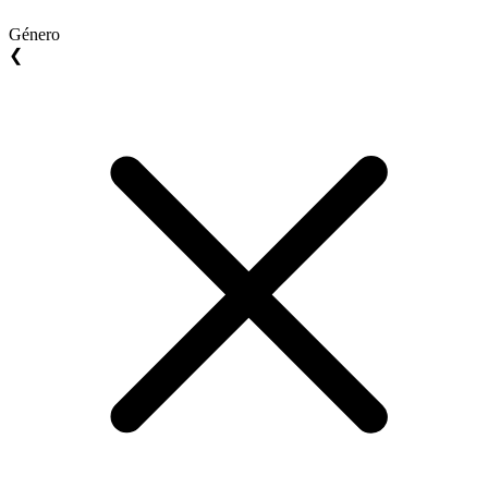
Género
❮