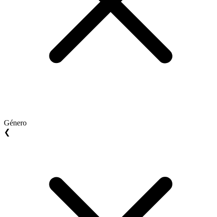
Género
❮