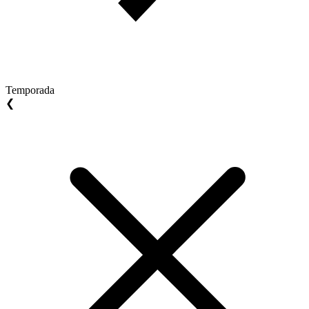
Temporada
❮