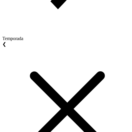
Temporada
❮