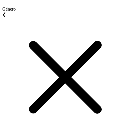
Género
❮