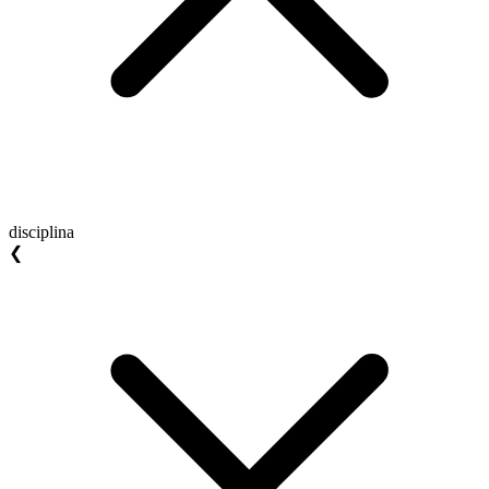
disciplina
❮