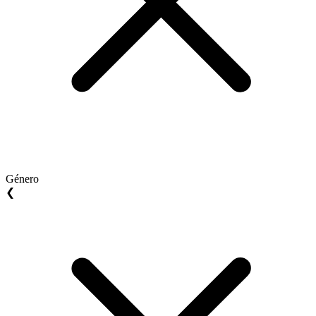
Género
❮