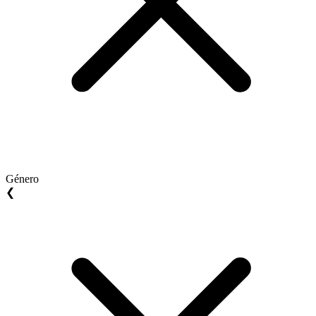
Género
❮