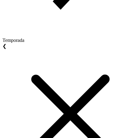
Temporada
❮