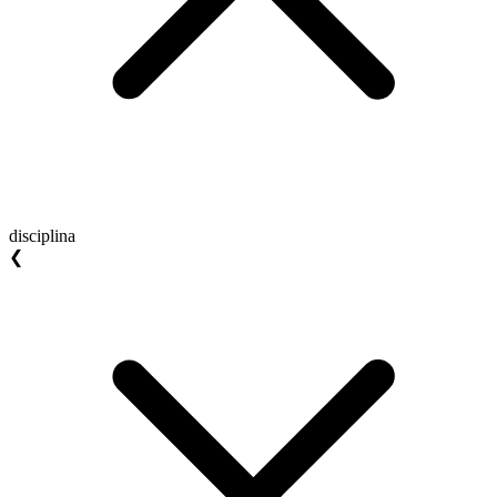
disciplina
❮