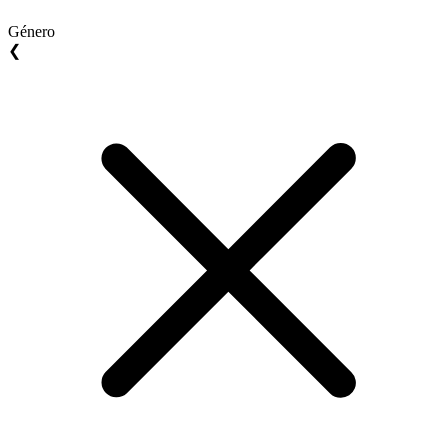
Género
❮