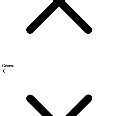
Género
❮