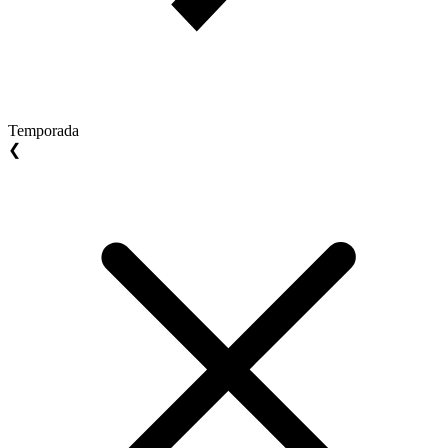
Temporada
❮