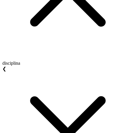
disciplina
❮