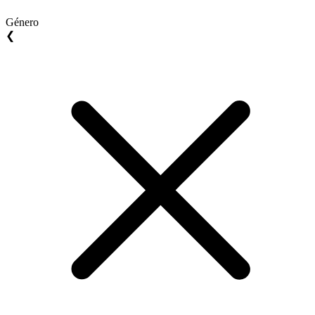
Género
❮