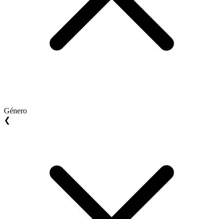
Género
❮