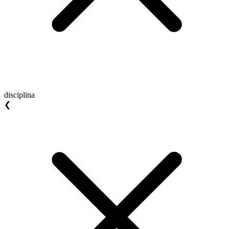
disciplina
❮