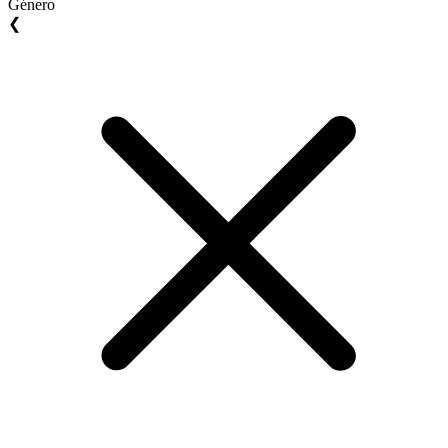
Género
❮