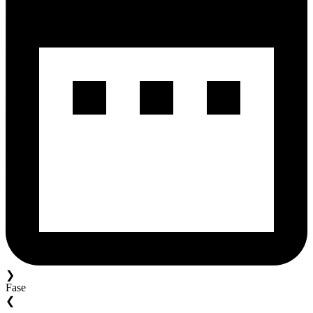
❯
Fase
❮