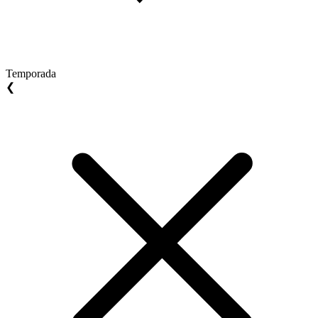
Temporada
❮