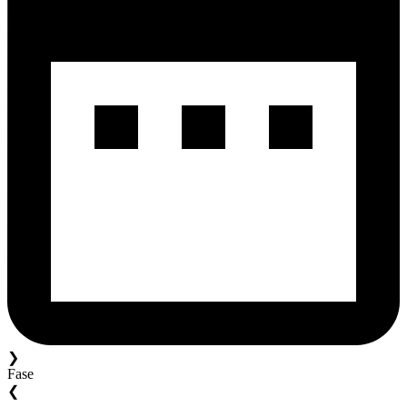
❯
Fase
❮