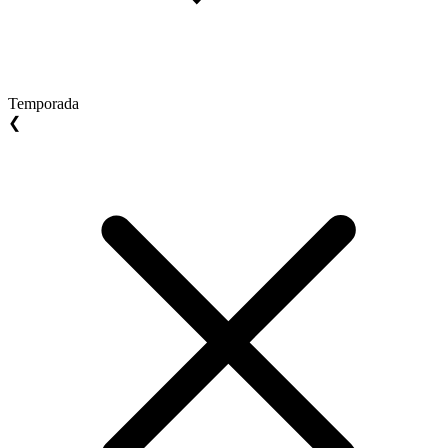
Temporada
❮