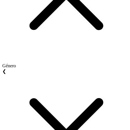
Género
❮