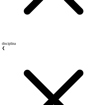
disciplina
❮