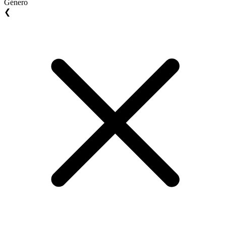
Género
❮