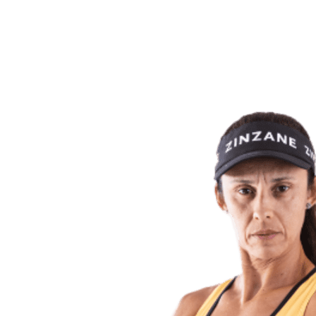
Volver al inicio del BPT
Dónde ver
Equipos
Calendario y resultados
Posiciones
Estadísticas
Competición
Noticias