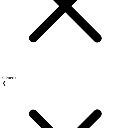
Género
❮