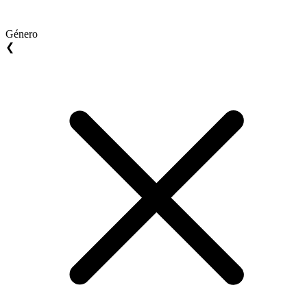
Género
❮