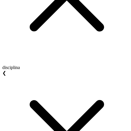
disciplina
❮