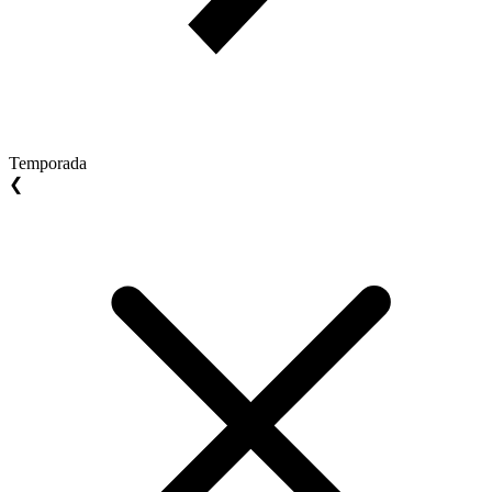
Temporada
❮