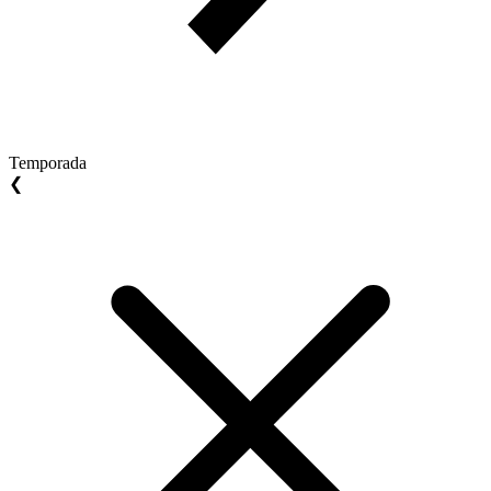
Temporada
❮