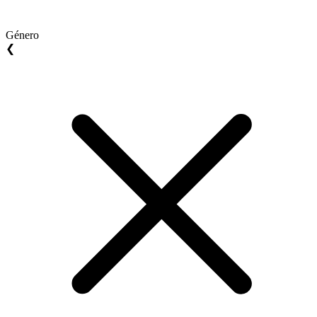
Género
❮