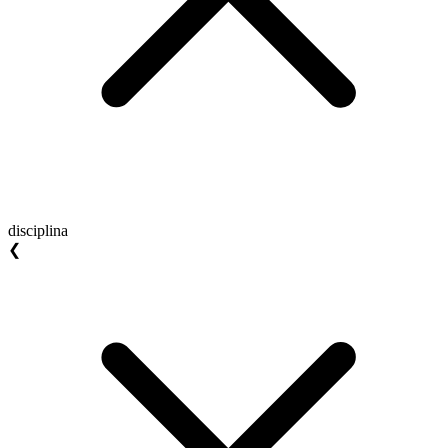
disciplina
❮