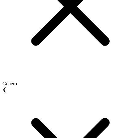
Género
❮