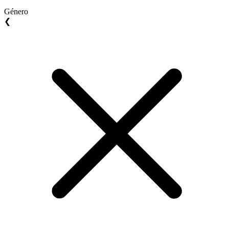
Género
❮