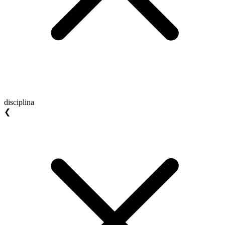
disciplina
❮