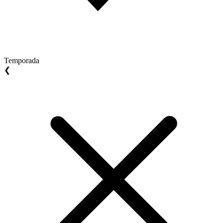
Temporada
❮