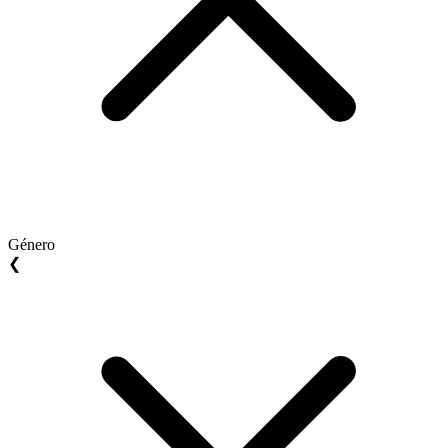
Género
❮