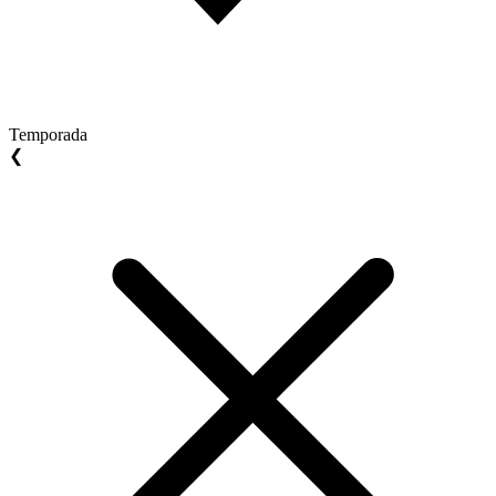
Temporada
❮