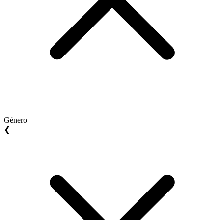
Género
❮