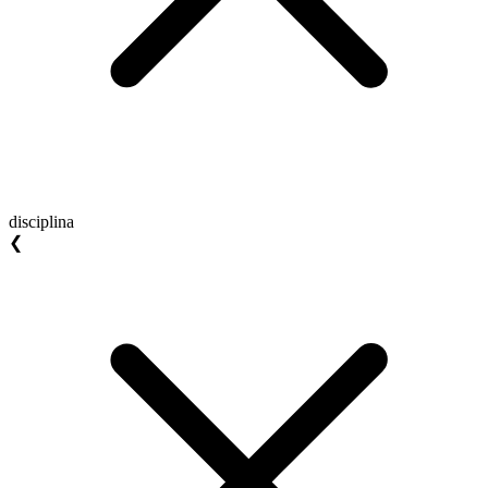
disciplina
❮