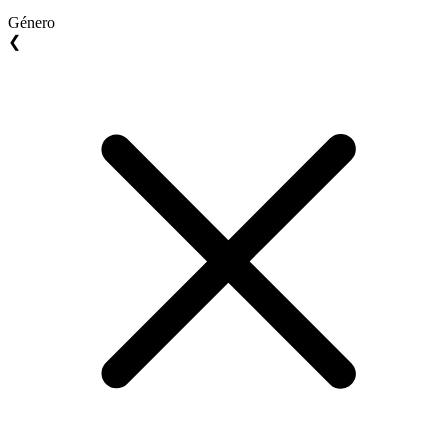
Género
❮