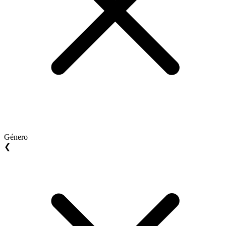
Género
❮