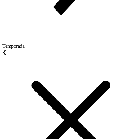
Temporada
❮