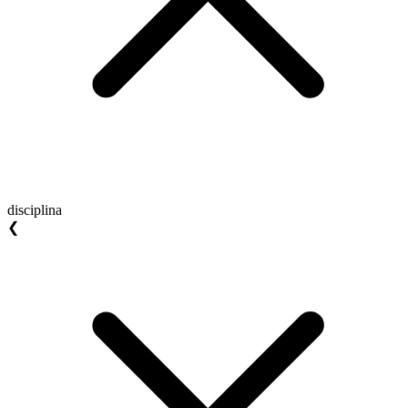
disciplina
❮