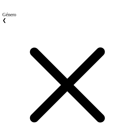
Género
❮