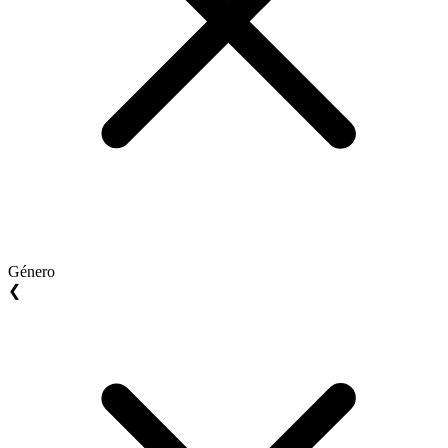
Género
❮