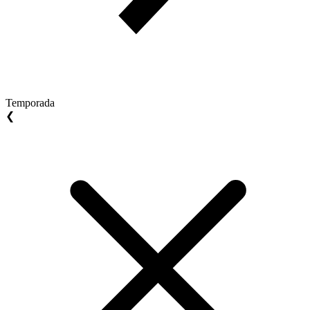
Temporada
❮