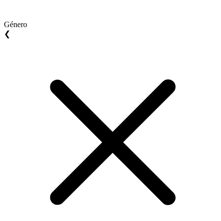
Género
❮