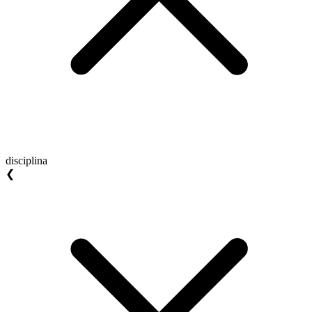
disciplina
❮