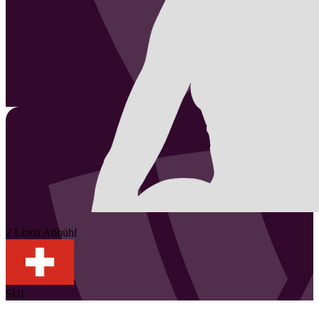
2
Linda
Abbühl
SUI