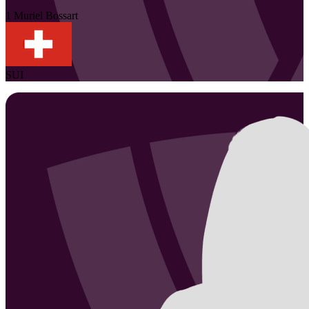
1
Muriel
Bossart
SUI