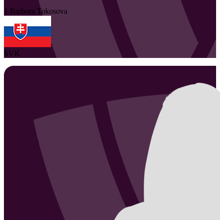
1
Barbora
Tokosova
SVK