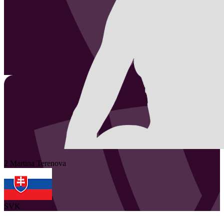
2
Martina
Terenova
SVK