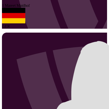
1
Mareet
Maidhof
GER