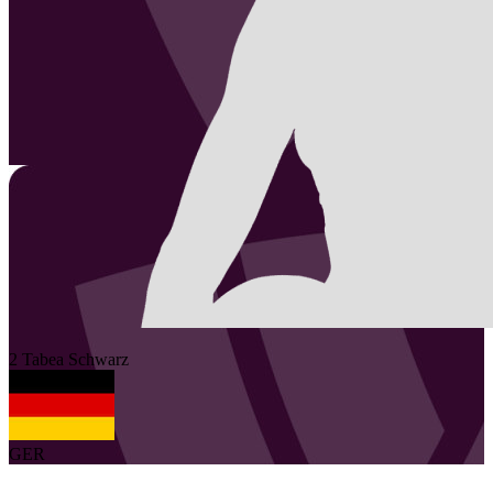
2
Tabea
Schwarz
GER