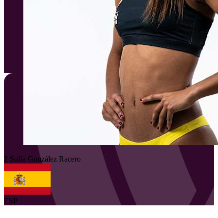
2
Sofía
González Racero
ESP