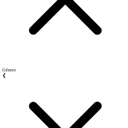
Género
❮