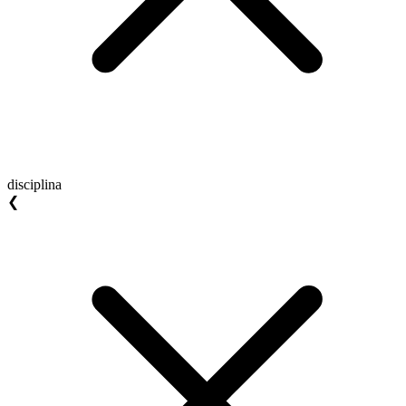
disciplina
❮