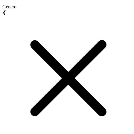
Género
❮