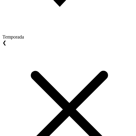
Temporada
❮