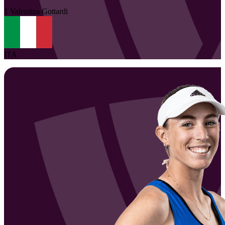
1
Valentina
Gottardi
ITA