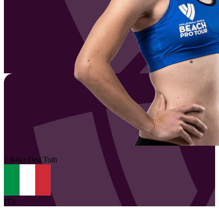
2
Reka
Orsi Toth
ITA