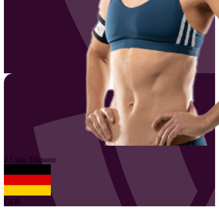
2
Cinja
Tillmann
GER