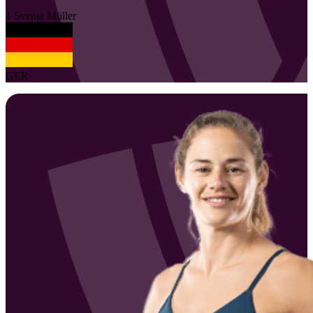
1
Svenja
Müller
GER