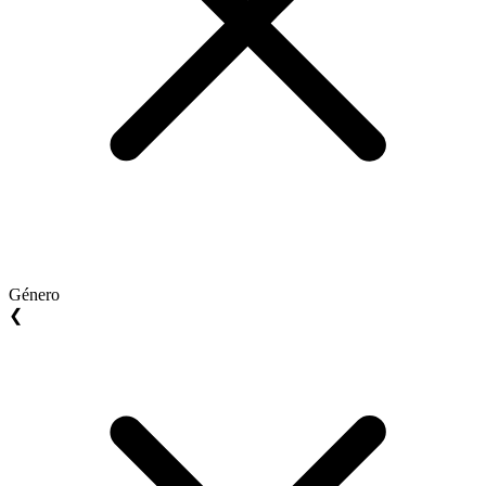
Género
❮