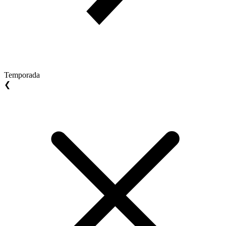
Temporada
❮