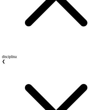
disciplina
❮