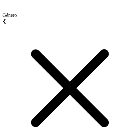
Género
❮