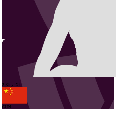
2
Xinyi
Xia
CHN