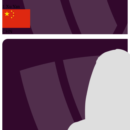
1
Xu
Yan
CHN