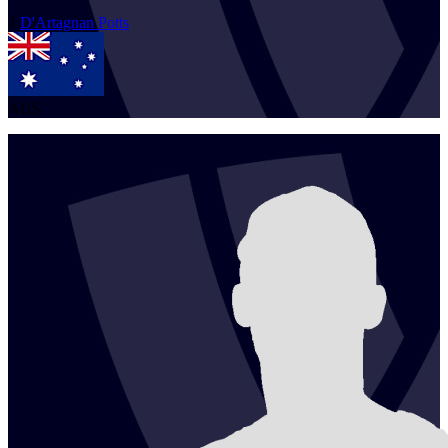
1
D'Artagnan
Potts
AUS