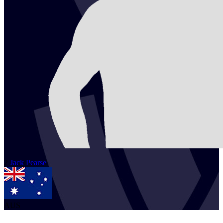
2
Jack
Pearse
AUS