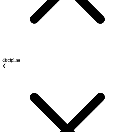
disciplina
❮