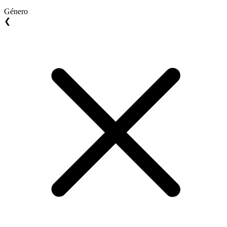
Género
❮