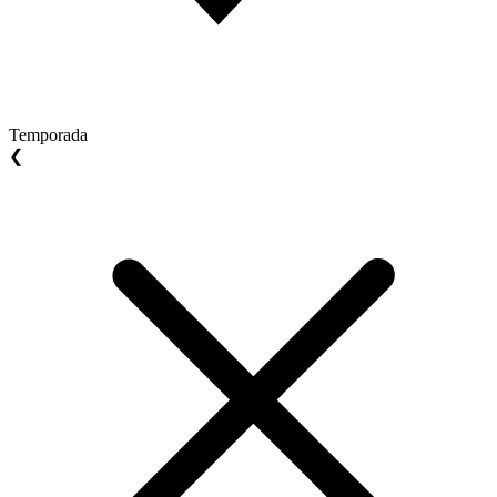
Temporada
❮