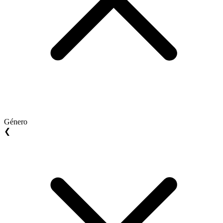
Género
❮