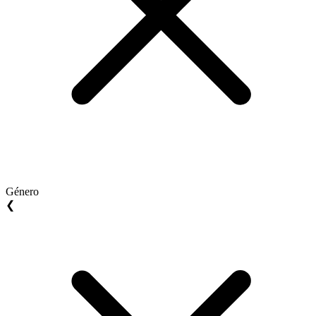
Género
❮