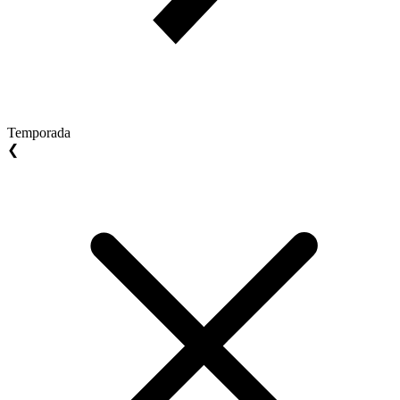
Temporada
❮