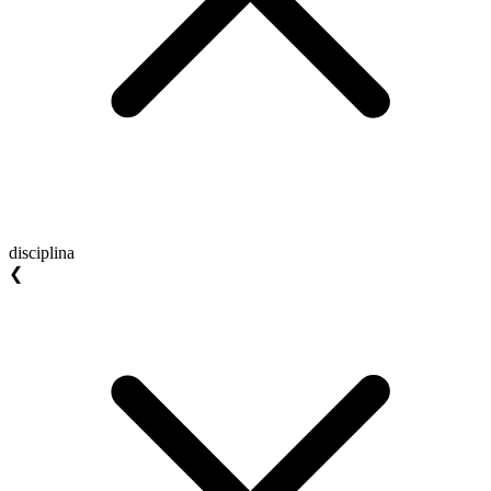
disciplina
❮