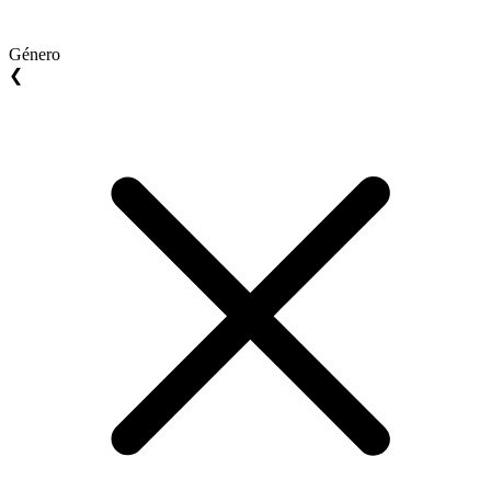
Género
❮