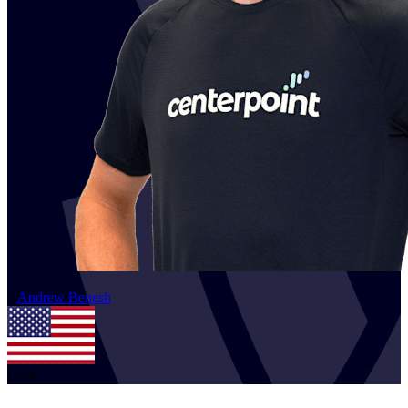
2
Andrew
Benesh
USA