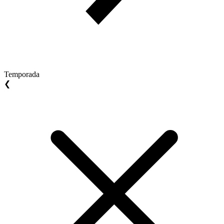
Temporada
❮