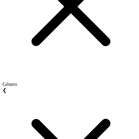
Género
❮