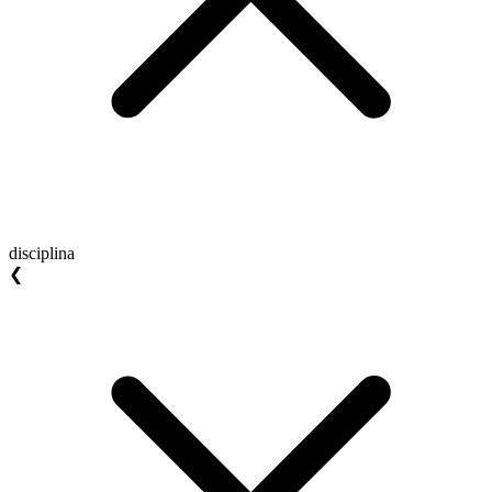
disciplina
❮