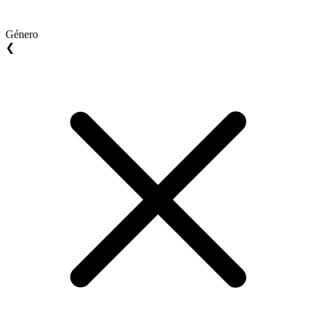
Género
❮