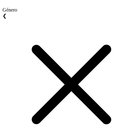
Género
❮