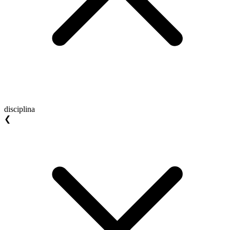
disciplina
❮