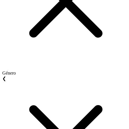
Género
❮