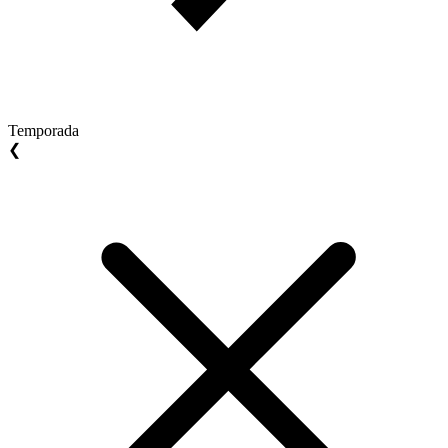
Temporada
❮