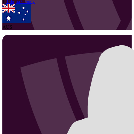
1
Taliqua
Clancy
AUS