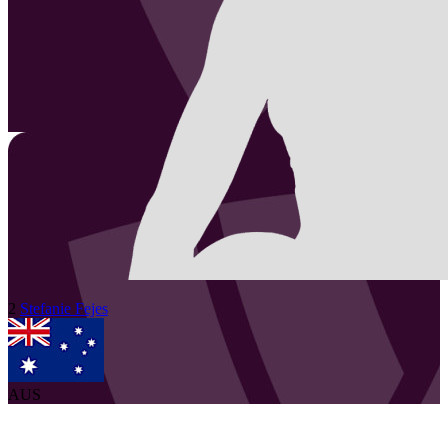
2
Stefanie
Fejes
AUS