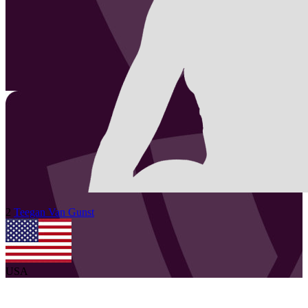
2
Teegan
Van Gunst
USA