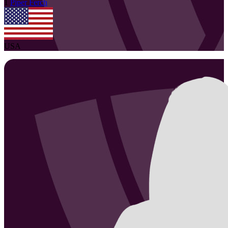
1
Piper
Ferch
USA