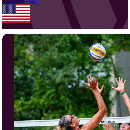
1
Abby
Van Winkle
USA